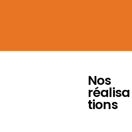
10
GARANTIE
10
sur l’ensemble de votre
projet
Nos
réalisa
tions