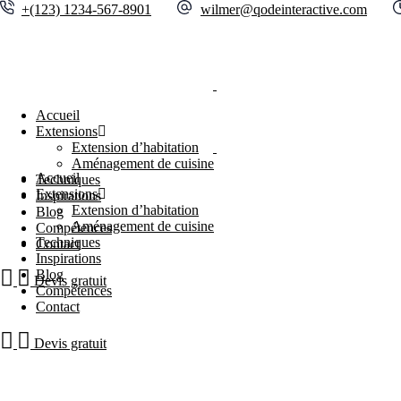
+(123) 1234-567-8901
wilmer@qodeinteractive.com
Accueil
Extensions
Extension d’habitation
Aménagement de cuisine
Accueil
Techniques
Extensions
Inspirations
Extension d’habitation
Blog
Aménagement de cuisine
Compétences
Techniques
Contact
Inspirations
Blog
Devis gratuit
Compétences
Contact
Devis gratuit